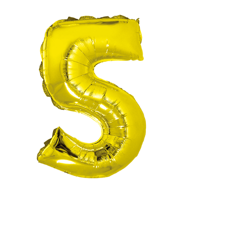
Receba nossas novidades.
Cadastre-se antes do download
Baixar Grátis
BALÃO METALIZADO