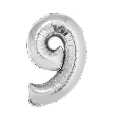
Receba nossas novidades.
Cadastre-se antes do download
Baixar Grátis
BALÃO PRATA