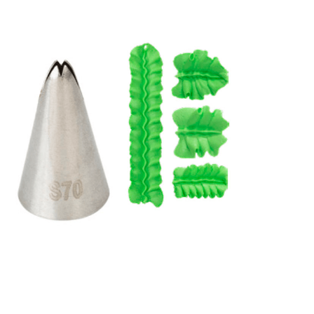
Receba nossas novidades.
Cadastre-se antes do download
Baixar Grátis
BICO #70