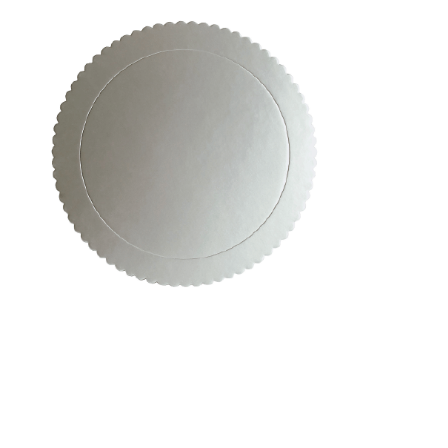
Receba nossas novidades.
Cadastre-se antes do download
Baixar Grátis
CAKE BOARD REDONDO
PRATA