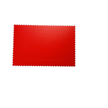
Receba nossas novidades.
Cadastre-se antes do download
Baixar Grátis
CAKE BOARD VERMELHO