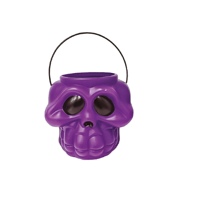
Receba nossas novidades.
Cadastre-se antes do download
Baixar Grátis
BALDE CABEÇA