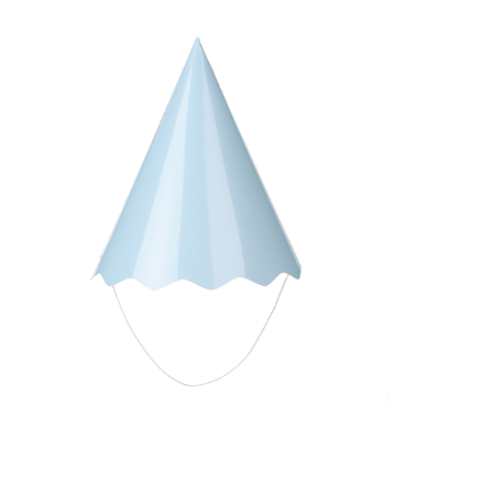
Receba nossas novidades.
Cadastre-se antes do download
Baixar Grátis
CHAPÉU LISO AZUL BEBÊ