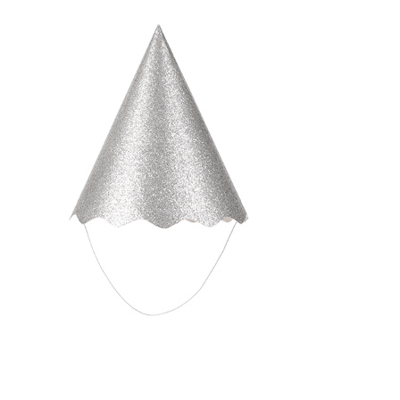
Receba nossas novidades.
Cadastre-se antes do download
Baixar Grátis
CHAPÉU PAPEL