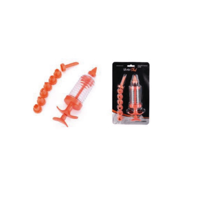
Receba nossas novidades.
Cadastre-se antes do download
Baixar Grátis
CONJUNTO PLASTICO