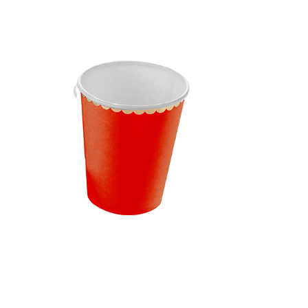
Receba nossas novidades.
Cadastre-se antes do download
Baixar Grátis
COPO PAPEL VERMELHO