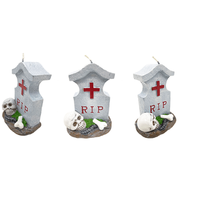
Receba nossas novidades.
Cadastre-se antes do download
Baixar Grátis
VELA HALLOWEEN