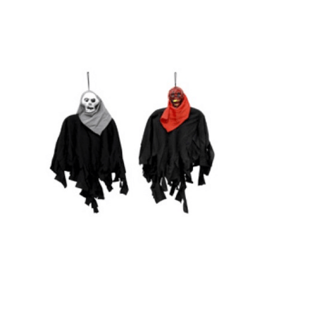
Receba nossas novidades.
Cadastre-se antes do download
Baixar Grátis
ENFEITE FANTASMAS