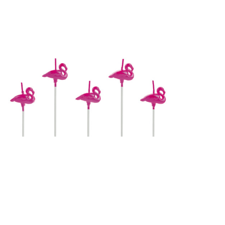
Receba nossas novidades.
Cadastre-se antes do download
Baixar Grátis
FLAMINGO ROSA