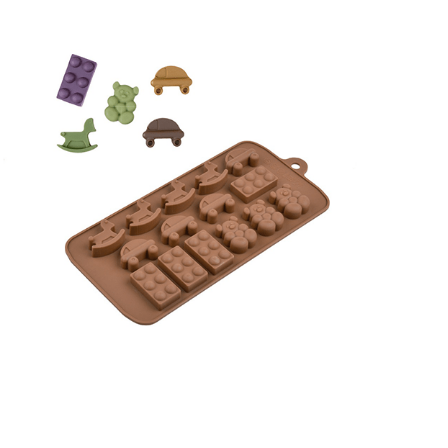
Receba nossas novidades.
Cadastre-se antes do download
Baixar Grátis
FT153