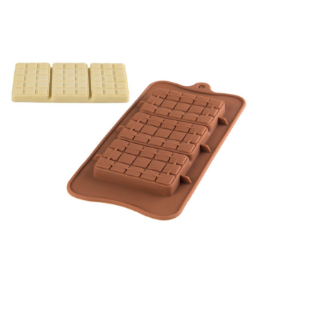
Receba nossas novidades.
Cadastre-se antes do download
Baixar Grátis
FT376