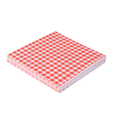
Receba nossas novidades.
Cadastre-se antes do download
Baixar Grátis
GUARDANAPO