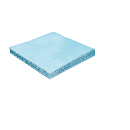
Receba nossas novidades.
Cadastre-se antes do download
Baixar Grátis
GUARDANAPO LISO AZUL