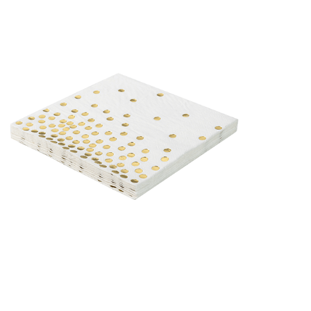
Receba nossas novidades.
Cadastre-se antes do download
Baixar Grátis
GUARDANAPO