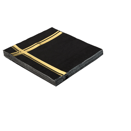
Receba nossas novidades.
Cadastre-se antes do download
Baixar Grátis
GUARDANAPO