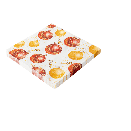
Receba nossas novidades.
Cadastre-se antes do download
Baixar Grátis
GUARDANAPO