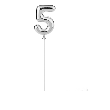
Receba nossas novidades.
Cadastre-se antes do download
Baixar Grátis
HA295