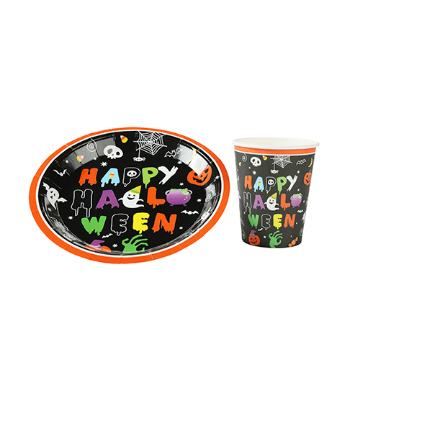
Receba nossas novidades.
Cadastre-se antes do download
Baixar Grátis
LINHA PAPER HAPPY