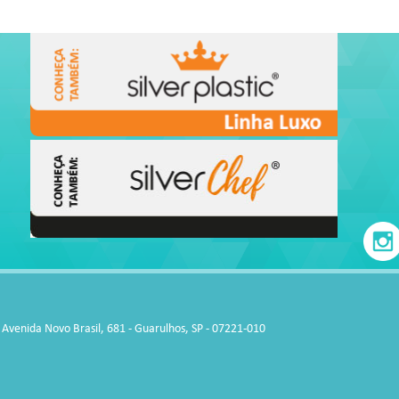
Avenida Novo Brasil, 681 - Guarulhos, SP - 07221-010