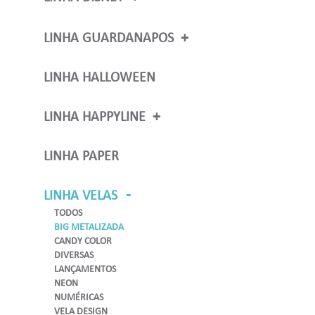
TODOS
VELAS NÚMERO
LINHA GUARDANAPOS
VELAS PERSONAGENS DISNEY
TODOS
ESTAMPADOS
LINHA HALLOWEEN
LISOS
NATAL
LINHA HAPPYLINE
TODOS
BANDEJA
LINHA PAPER
COLHERES
COPOS
FACAS
LINHA VELAS
GARFOS
TODOS
POTES DE SOBREMESA
BIG METALIZADA
PRATOS
CANDY COLOR
TOALHAS DE MESA
DIVERSAS
LANÇAMENTOS
NEON
NUMÉRICAS
VELA DESIGN