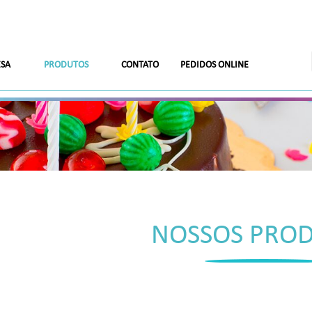
SA
PRODUTOS
CONTATO
PEDIDOS ONLINE
BALÕES
Receba nossas novidades.
CANUDOS DE PAPEL
CHAPÉU DE FESTA
CORTINAS E FAIXAS
FITILHOS E LACRES
Cadastre-se antes do download
NOSSOS PRO
GARRAFAS LANÇA
CONFETES
LINHA DISNEY
LINHA GUARDANAPOS