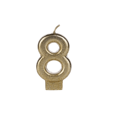
Receba nossas novidades.
Cadastre-se antes do download
Baixar Grátis
METALIZADA DOURADA 8