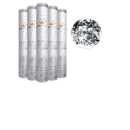
Receba nossas novidades.
Cadastre-se antes do download
Baixar Grátis
METALIZADO PRATEADO
Medidas: 30cm