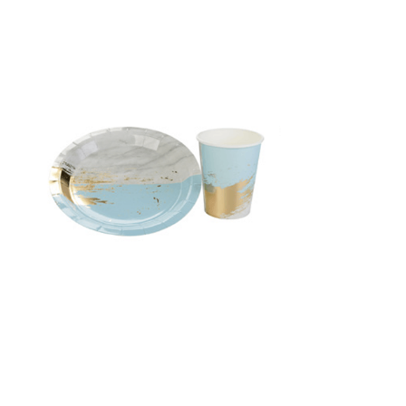
Receba nossas novidades.
Cadastre-se antes do download
Baixar Grátis
MP031 E MC031