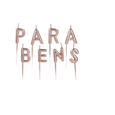
Receba nossas novidades.
Cadastre-se antes do download
Baixar Grátis
PARABÉNS ROSE GOLD