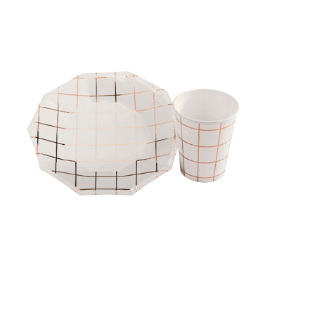
Receba nossas novidades.
Cadastre-se antes do download
Baixar Grátis
PRATO E COPO XADREZ