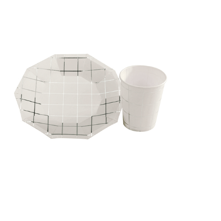
Receba nossas novidades.
Cadastre-se antes do download
Baixar Grátis
PRATO E COPO XADREZ