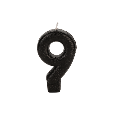
Receba nossas novidades.
Cadastre-se antes do download
Baixar Grátis
PRETA GLITTER 9