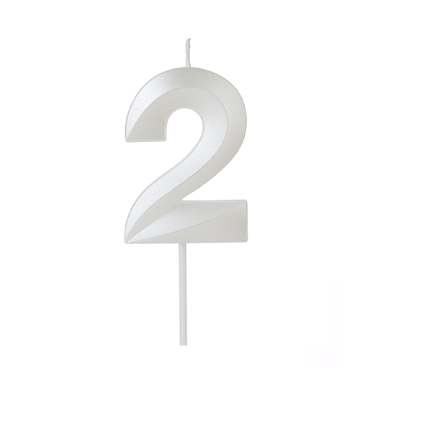
Receba nossas novidades.
Cadastre-se antes do download
Baixar Grátis
VAB02