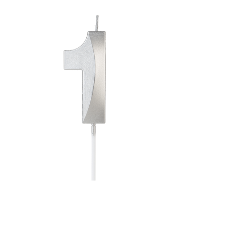
Receba nossas novidades.
Cadastre-se antes do download
Baixar Grátis
VAP01