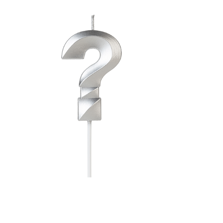
Receba nossas novidades.
Cadastre-se antes do download
Baixar Grátis
VAPZZ