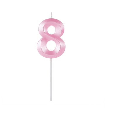
Receba nossas novidades.
Cadastre-se antes do download
Baixar Grátis
VAR08