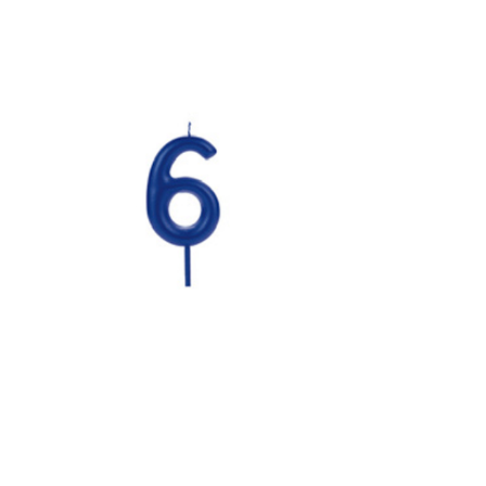
Receba nossas novidades.
Cadastre-se antes do download
Baixar Grátis
VBA06