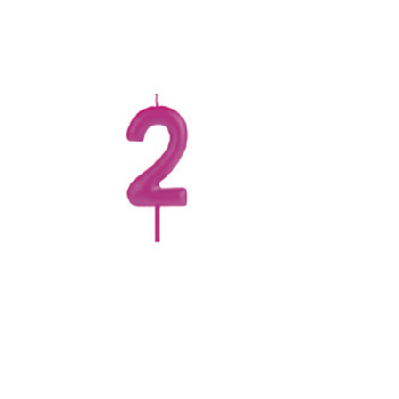
Receba nossas novidades.
Cadastre-se antes do download
Baixar Grátis
VBR02