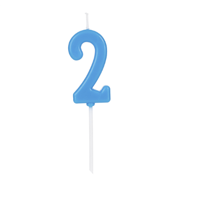
Receba nossas novidades.
Cadastre-se antes do download
Baixar Grátis
VCA02