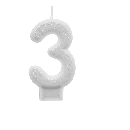
Receba nossas novidades.
Cadastre-se antes do download
Baixar Grátis
VELA BRANCA GLITTER