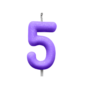
Receba nossas novidades.
Cadastre-se antes do download
Baixar Grátis
VELA CANDY COLOR ROXA