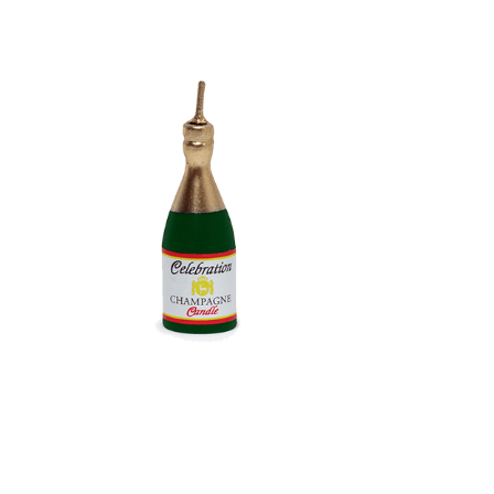
Receba nossas novidades.
Cadastre-se antes do download
Baixar Grátis
VELA CHAMPAGNE