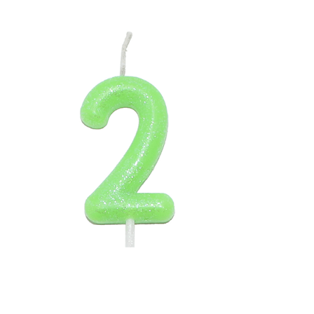
Receba nossas novidades.
Cadastre-se antes do download
Baixar Grátis
VELA NEON VERDE 2