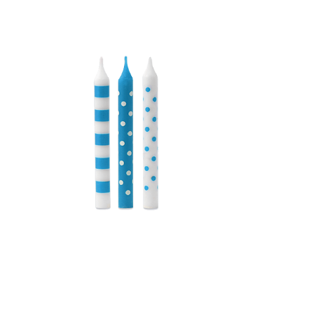
Receba nossas novidades.
Cadastre-se antes do download
Baixar Grátis
VELA PALITO AZUL BEBÊ