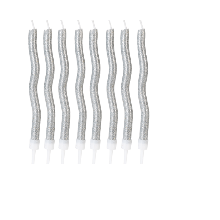
Receba nossas novidades.
Cadastre-se antes do download
Baixar Grátis
VELA PALITO ESPIRAL