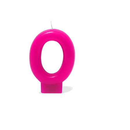
Receba nossas novidades.
Cadastre-se antes do download
Baixar Grátis
VELA ROSA NÚMERO 0