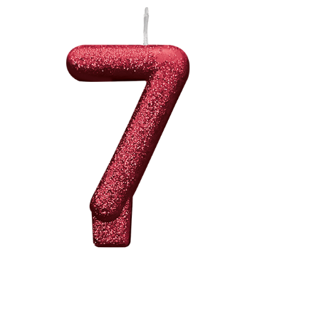
Receba nossas novidades.
Cadastre-se antes do download
Baixar Grátis
VELA VERMELHA GLITTER