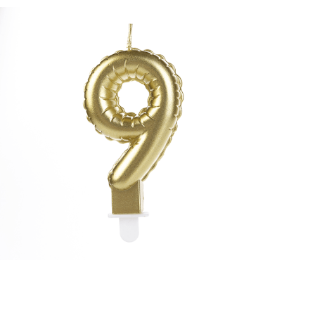
Receba nossas novidades.
Cadastre-se antes do download
Baixar Grátis
VOD09