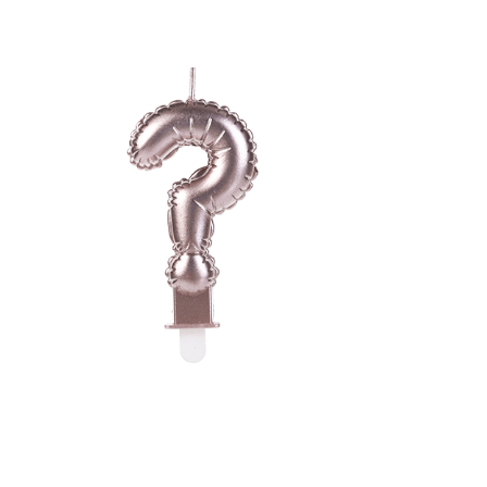
Receba nossas novidades.
Cadastre-se antes do download
Baixar Grátis
VOOZZ