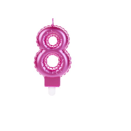
Receba nossas novidades.
Cadastre-se antes do download
Baixar Grátis
VOR08