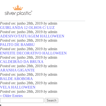
Archive for junho, 2019
« Older Entries
FAIXA HALLOWEEN
Receba nossas novidades.
Posted on:
junho 28th, 2019
by
admin
DECORAÇÃO LED HALLOWEEN
Posted on:
junho 28th, 2019
by
admin
GUIRLANDA 12 OLHOS C/ LUZ
Cadastre-se antes do download
Posted on:
junho 28th, 2019
by
admin
ADESIVO/TATUAGEM HALLOWEEN
Posted on:
junho 28th, 2019
by
admin
PALITO DE BAMBU
Posted on:
junho 28th, 2019
by
admin
ENFEITE DECORATIVO HALLOWEEN
Posted on:
junho 28th, 2019
by
admin
CALDEIRÃO DA BRUXA
Baixar Grátis
Posted on:
junho 28th, 2019
by
admin
ARANHA GIGANTE
Posted on:
junho 28th, 2019
by
admin
BALDE ABOBORA
Posted on:
junho 28th, 2019
by
admin
VELA HALLOWEEN
PRATO SOBREMESA
Posted on:
junho 28th, 2019
by
admin
« Older Entries
Search
for: