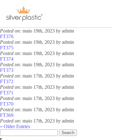
Archive for maio, 2023
« Older Entries
FT390
Receba nossas novidades.
Posted on:
maio 19th, 2023
by
admin
FT377
Posted on:
maio 19th, 2023
by
admin
FT376
Cadastre-se antes do download
Posted on:
maio 19th, 2023
by
admin
FT375
Posted on:
maio 19th, 2023
by
admin
FT374
Posted on:
maio 19th, 2023
by
admin
FT373
Posted on:
maio 17th, 2023
by
admin
FT372
Baixar Grátis
Posted on:
maio 17th, 2023
by
admin
FT371
Posted on:
maio 17th, 2023
by
admin
FT370
Posted on:
maio 17th, 2023
by
admin
FT369
PRATO SOBREMESA
Posted on:
maio 17th, 2023
by
admin
« Older Entries
Search
for: